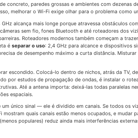
 de concreto, paredes grossas e ambientes com dezenas de 
 isso, melhorar o Wi-Fi exige olhar para o problema como u
,4 GHz alcança mais longe porque atravessa obstáculos com
 câmeras sem fio, fones Bluetooth e até roteadores dos vi
 barreiras. Roteadores modernos também começam a trazer 
reta é
separar o uso
: 2,4 GHz para alcance e dispositivos s
precisa de desempenho máximo a curta distância. Misturar
orar escondido. Colocá-lo dentro de nichos, atrás da TV, 
vado por estudos de propagação de ondas, é instalar o ro
utivas. Até a antena importa: deixá-las todas paralelas ne
ções espaciais.
é um único sinal — ele é dividido em canais. Se todos os vi
-Fi mostram quais canais estão menos ocupados, e mudar p
menos populares) reduz ainda mais interferências extern