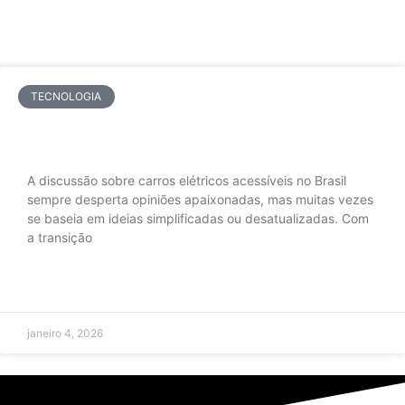
TECNOLOGIA
Carros elétricos acessíveis: mitos e
realidades dos preços dos EVs no Brasil
A discussão sobre carros elétricos acessíveis no Brasil
sempre desperta opiniões apaixonadas, mas muitas vezes
se baseia em ideias simplificadas ou desatualizadas. Com
a transição
LEIA MAIS »
janeiro 4, 2026