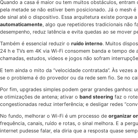
Quando a casa é maior ou tem muitos obstáculos, entram
pela metade se não estiver bem posicionado. Já o mesh é 
de sinal até o dispositivo. Essa arquitetura existe porque
automaticamente
, algo que repetidores tradicionais não 
desempenho, reduz latência e evita quedas ao se mover pe
Também é essencial reduzir o
ruído interno
. Muitos dispo
24 h e TVs em 4K via Wi-Fi consomem banda e tempo de ant
chamadas, estudos, vídeos e jogos não sofram interrupçõe
E tem ainda o mito da “velocidade contratada”. Às vezes a 
se o problema é do provedor ou da rede sem fio. Se no ca
Por fim, upgrades simples podem gerar grandes ganhos: u
e otimizações de antena; ativar o
band steering
faz o rote
congestionadas reduz interferência; e desligar redes “conv
No fundo, melhorar o Wi-Fi é um processo de
organizar o
frequência, canais, ruído e rotas, o sinal melhora. E a perg
internet pudesse falar, ela diria que a resposta quase se