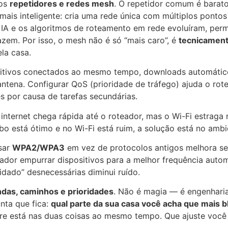
 os
repetidores e redes mesh
. O repetidor comum é barato,
mais inteligente: cria uma rede única com múltiplos ponto
 a IA e os algoritmos de roteamento em rede evoluíram, per
fazem. Por isso, o mesh não é só “mais caro”, é
tecnicament
la casa.
sitivos conectados ao mesmo tempo, downloads automático
ena. Configurar QoS (prioridade de tráfego) ajuda o rote
s por causa de tarefas secundárias.
internet chega rápida até o roteador, mas o Wi-Fi estraga 
bo está ótimo e no Wi-Fi está ruim, a solução está no amb
sar
WPA2/WPA3
em vez de protocolos antigos melhora se
ador empurrar dispositivos para a melhor frequência autom
idado” desnecessárias diminui ruído.
ndas, caminhos e prioridades
. Não é magia — é engenharia
unta que fica:
qual parte da sua casa você acha que mais b
mpre está nas duas coisas ao mesmo tempo. Que ajuste você 