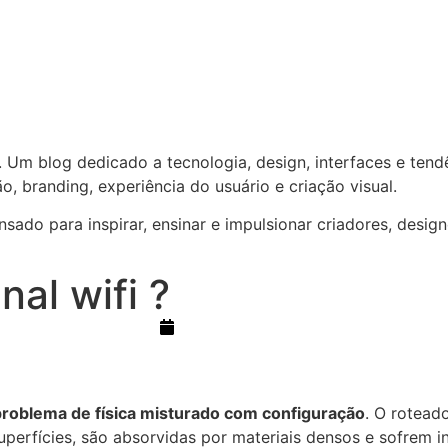
Perguntas Frequentes
Blog
 Um blog dedicado a tecnologia, design, interfaces e tendên
o, branding, experiência do usuário e criação visual.
ado para inspirar, ensinar e impulsionar criadores, design
al wifi ?
janeiro 4, 2026
problema de física misturado com configuração
. O rotead
uperfícies, são absorvidas por materiais densos e sofrem 