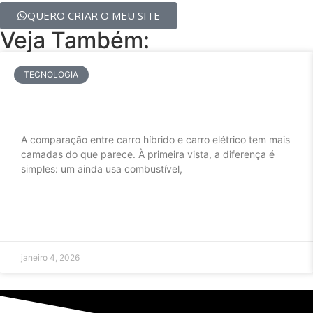
QUERO CRIAR O MEU SITE
Veja Também:
TECNOLOGIA
Carro Híbrido ou Carro Elétrico — Qual
o Melhor para Você?
A comparação entre carro híbrido e carro elétrico tem mais
camadas do que parece. À primeira vista, a diferença é
simples: um ainda usa combustível,
LEIA MAIS »
janeiro 4, 2026