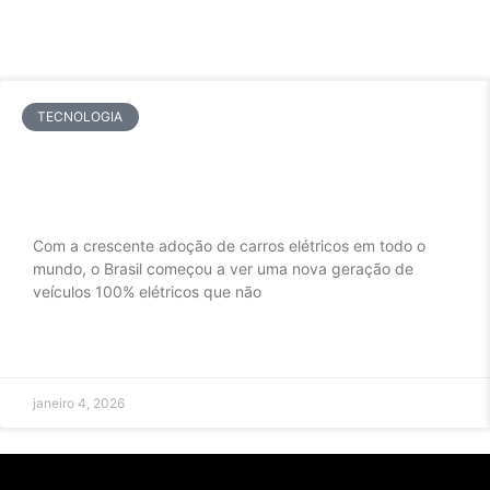
TECNOLOGIA
Modelos Elétricos Acessíveis e
Populares: O Que Realmente Faz
Sentido no Brasil
Com a crescente adoção de carros elétricos em todo o
mundo, o Brasil começou a ver uma nova geração de
veículos 100% elétricos que não
LEIA MAIS »
janeiro 4, 2026