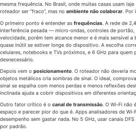
mesma frequência. No Brasil, onde muitas casas usam laje
roteador ser “fraco”, mas no
ambiente não colaborar
. Por
O primeiro ponto é entender as
frequências
. A rede de 2
interferência pesada — micro-ondas, controles de portão,
velocidade, porém tem alcance menor e é mais sensível a
quase inútil se estiver longe do dispositivo. A escolha cor
celulares, notebooks e TVs próximos, e 6 GHz para quem 
desnecessário.
Depois vem o
posicionamento
. O roteador não deveria m
objetos metálicos cria sombras de sinal. O ideal, compro
sinal se espalha com menos perdas e menos reflexões destr
inclinada ajuda a cobrir dispositivos em diferentes orienta
Outro fator crítico é o
canal de transmissão
. O Wi-Fi não 
espaço e parecer pior do que é. Apps analisadores de Wi
desempenho sem gastar nada. No 5 GHz, usar canais DFS (
por padrão.