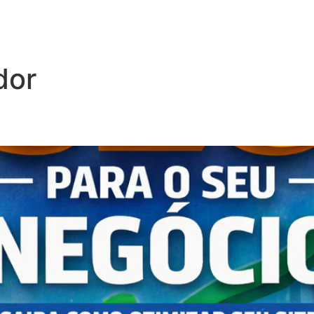
r
dor
 SEO para o meu negócio?